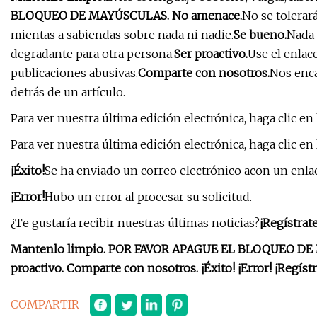
BLOQUEO DE MAYÚSCULAS. No amenace.
No se tolerar
mientas a sabiendas sobre nada ni nadie.
Se bueno.
Nada 
degradante para otra persona.
Ser proactivo.
Use el enlac
publicaciones abusivas.
Comparte con nosotros.
Nos enca
detrás de un artículo.
Para ver nuestra última edición electrónica, haga clic en 
Para ver nuestra última edición electrónica, haga clic en 
¡Éxito!
Se ha enviado un correo electrónico a
con un enlac
¡Error!
Hubo un error al procesar su solicitud.
¿Te gustaría recibir nuestras últimas noticias?
¡Regístrat
Mantenlo limpio. POR FAVOR APAGUE EL BLOQUEO DE M
proactivo. Comparte con nosotros. ¡Éxito! ¡Error! ¡Regíst
COMPARTIR