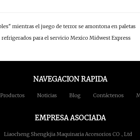
les" mientras el juego de terror se amontona en paletas
 refrigerados para el servicio Mexico Midwest Express
NAVEGACION RAPIDA
Productos
Noticias
Blog
Contáctenos
M
EMPRESA ASOCIADA
Liaocheng Shengkjia Maquinaria Accesorios CO ., Ltd