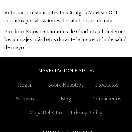
Anterior:
2 restaurantes Los Amigos Mexican Grill
cerrados por violaciones de salud, heces de rata
Próximo:
Estos restaurantes de Charlotte obtuvieron
los puntajes más bajos durante la inspección de salud
de mayo
NAVEGACION RAPIDA
Hogar
Sobre Nosotros
Productos
Noticias
Blog
Contáctenos
Mapa Del Sitio
Privacy Policy