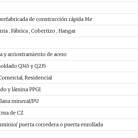
prefabricada de construcción rápida Me
anta , Fábrica , Cobertizo , Hangar
a y arriostramiento de acero
soldado Q345 y Q235
 Comercial, Residencial
ado y lámina PPGI
/lana mineral/PU
orma de CZ
uminio/ puerta corredera o puerta enrollada