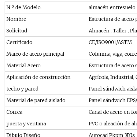
N º de Modelo.
almacén entresuelo
Nombre
Estructura de acero 
Solicitud
Almacén , Taller , Pl
Certificado
CE/ISO9001/ASTM
Marco de acero principal
Columna, viga, corre
Material Acero
Estructura de acero 
Aplicación de construcción
Agrícola, Industrial,
techo y pared
Panel sándwich aisl
Material de pared aislado
Panel sándwich EPS
Correa
Canal de acero en f
puerta y ventana
PVC o aleación de al
Dibujo Diseño
Autocad Pkpm 3D3s