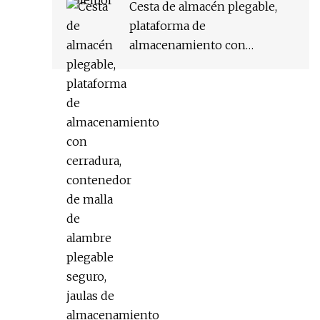
de manipulación de
Cesta de almacén plegable,
materiales con ruedas
plataforma de
almacenamiento con
cerradura, contenedor de
malla de alambre plegable
seguro, jaulas de
almacenamiento de Metal
con ruedas